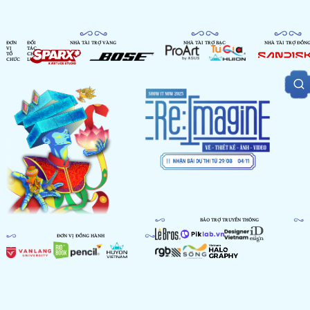
ĐƠN
ĐỐI
NHÀ TÀI TRỢ VÀNG
NHÀ TÀI TRỢ BẠC
NHÀ TÀI TRỢ ĐỒN
VỊ
TÁC
TỔ
CHIẾN
CHỨC
LƯỢC
BẢO TRỢ TRUYỀN THÔNG
ĐƠN VỊ ĐỒNG HÀNH