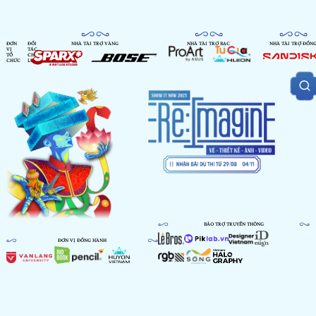
ĐƠN
ĐỐI
NHÀ TÀI TRỢ VÀNG
NHÀ TÀI TRỢ BẠC
NHÀ TÀI TRỢ ĐỒN
VỊ
TÁC
TỔ
CHIẾN
CHỨC
LƯỢC
BẢO TRỢ TRUYỀN THÔNG
ĐƠN VỊ ĐỒNG HÀNH