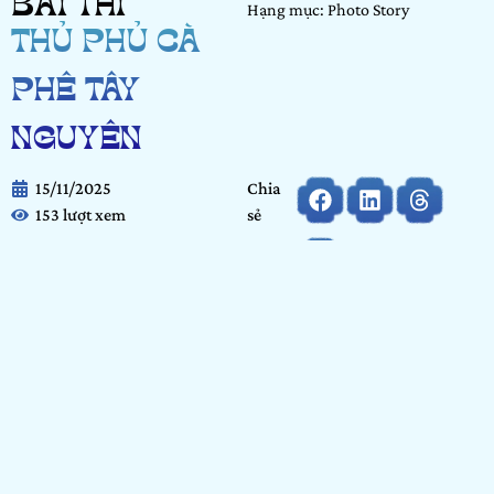
BÀI THI
Hạng mục: Photo Story
THỦ PHỦ CÀ
PHÊ TÂY
NGUYÊN
15/11/2025
Chia
153 lượt xem
sẻ
Họ và tên:
Nguyễn Phan Minh Kiều
Ngày tháng năm sinh:
27/10/2007
Nơi học tập/ Công tác:
Trường Đại học Văn Lang
Hạng mục:
Photo Story
Bảng dự thi:
Cộng đồng