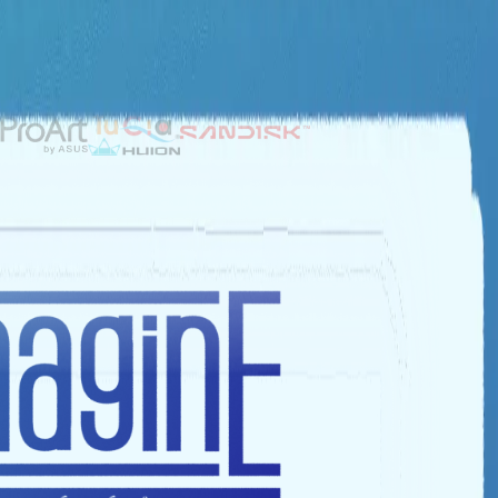
NHÀ TÀI TRỢ BẠC
NHÀ TÀI TRỢ ĐỒNG