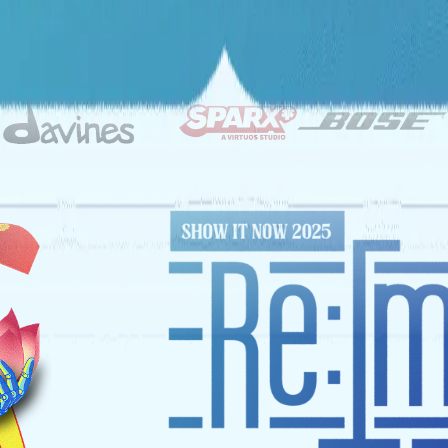
ĐỐI TÁC CHIẾN LƯỢC
NHÀ TÀI TRỢ VÀNG