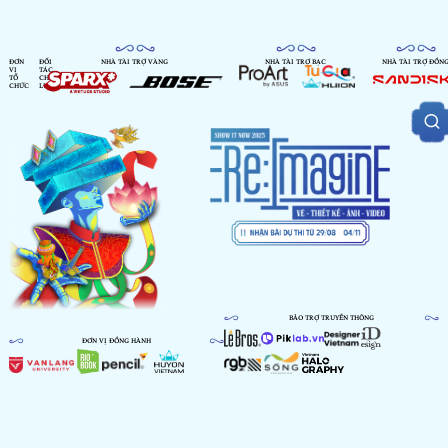
ĐƠN
ĐỐI
NHÀ TÀI TRỢ VÀNG
NHÀ TÀI TRỢ BẠC
NHÀ TÀI TRỢ ĐỒN
VỊ
TÁC
TỔ
CHIẾN
CHỨC
LƯỢC
BẢO TRỢ TRUYỀN THÔNG
ĐƠN VỊ ĐỒNG HÀNH