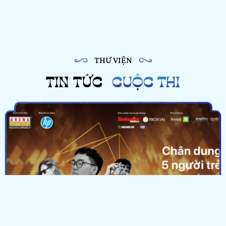
THƯ VIỆN
TIN TỨC
CUỘC THI