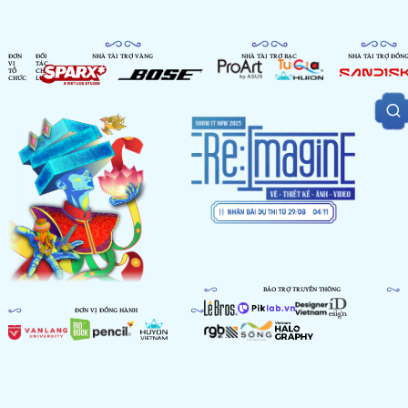
ĐƠN
ĐỐI
NHÀ TÀI TRỢ VÀNG
NHÀ TÀI TRỢ BẠC
NHÀ TÀI TRỢ ĐỒN
VỊ
TÁC
TỔ
CHIẾN
CHỨC
LƯỢC
BẢO TRỢ TRUYỀN THÔNG
ĐƠN VỊ ĐỒNG HÀNH