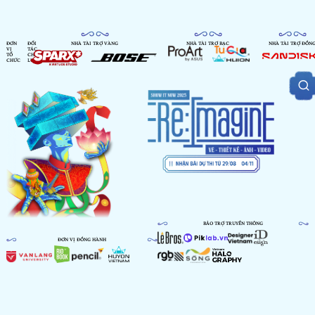
ĐƠN
ĐỐI
NHÀ TÀI TRỢ VÀNG
NHÀ TÀI TRỢ BẠC
NHÀ TÀI TRỢ ĐỒN
VỊ
TÁC
TỔ
CHIẾN
CHỨC
LƯỢC
BẢO TRỢ TRUYỀN THÔNG
ĐƠN VỊ ĐỒNG HÀNH