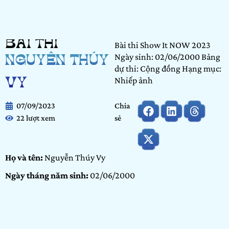
BÀI THI
Bài thi Show It NOW 2023
Ngày sinh: 02/06/2000 Bảng
NGUYỄN THÚY
dự thi: Cộng đồng Hạng mục:
Nhiếp ảnh
VY
07/09/2023
Chia
22 lượt xem
sẻ
Họ và tên:
Nguyễn Thúy Vy
Ngày tháng năm sinh:
02/06/2000
Tỉnh/ Thành phố đang sinh sống:
TP HCM
Nơi học tập/ Công tác:
Dpicenter