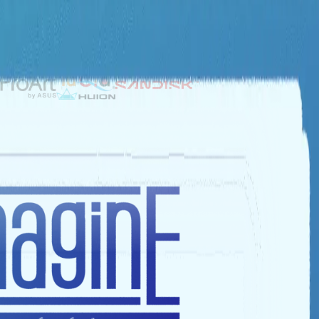
NHÀ TÀI TRỢ BẠC
NHÀ TÀI TRỢ ĐỒNG