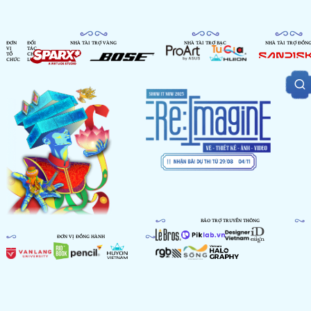
ĐƠN
ĐỐI
NHÀ TÀI TRỢ VÀNG
NHÀ TÀI TRỢ BẠC
NHÀ TÀI TRỢ ĐỒN
VỊ
TÁC
TỔ
CHIẾN
CHỨC
LƯỢC
BẢO TRỢ TRUYỀN THÔNG
ĐƠN VỊ ĐỒNG HÀNH