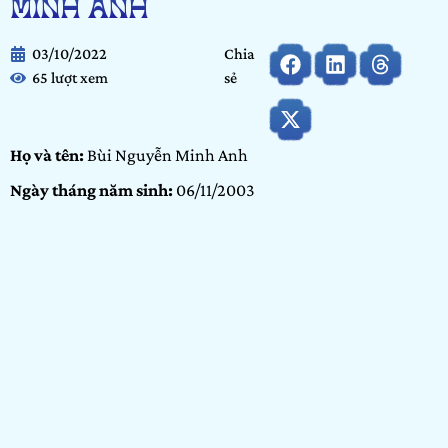
MINH ANH
03/10/2022
Chia
65 lượt xem
sẻ
Họ và tên:
Bùi Nguyễn Minh Anh
Ngày tháng năm sinh:
06/11/2003
Tỉnh/ Thành phố đang sinh sống:
TP. Hồ Chí Minh
Nơi học tập/ Công tác:
Trường ĐH Kiến Trúc
Bảng dự thi:
Bảng Cộng đồng
Hạng mục:
Nhiếp ảnh
GIỚI THIỆU BẢN THÂN
Tôi tên Minh Anh, sinh sống tại Sài Gòn. Thông qua cuộc thi
Show It NOW 2022 – Việt Nam: Hương – Vị – Sắc, tôi muốn