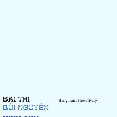
BÀI THI
Hạng mục: Photo Story
BÙI NGUYỄN