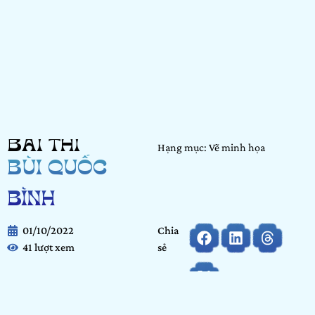
BÀI THI
Hạng mục: Vẽ minh họa
BÙI QUỐC
BÌNH
01/10/2022
Chia
41 lượt xem
sẻ
Họ và tên:
Bùi Quốc Bình