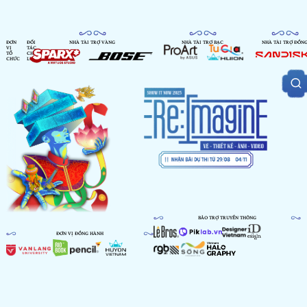
ĐƠN
ĐỐI
NHÀ TÀI TRỢ VÀNG
NHÀ TÀI TRỢ BẠC
NHÀ TÀI TRỢ ĐỒN
VỊ
TÁC
TỔ
CHIẾN
CHỨC
LƯỢC
BẢO TRỢ TRUYỀN THÔNG
ĐƠN VỊ ĐỒNG HÀNH