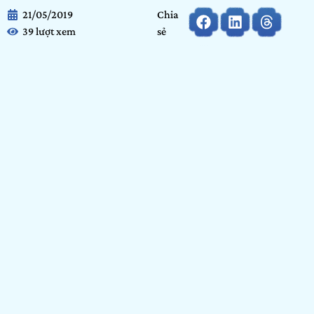
21/05/2019
Chia
39 lượt xem
sẻ
Hiện nay công nghệ ngày càng phát triển em muốn làm ra
một sản phẩm mà người dùng có thể sử dụng một cách
nhanh nhất. Đó là quản lí về vấn đề tài chính của mỗi cá
nhân, rất nhanh và đảm bảo về tài khoản của bạn, xử lí về
vấn đề chuyển tiền và nhận tiền một cách nhanh nhất cho
người dùng.