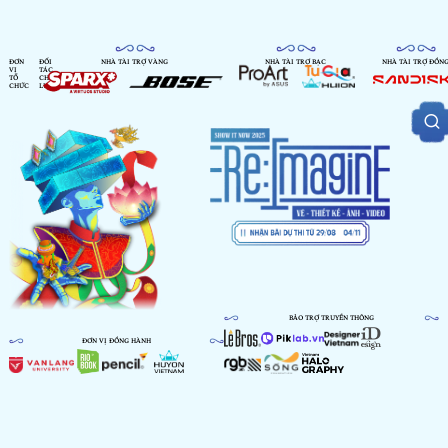
ĐƠN
ĐỐI
NHÀ TÀI TRỢ VÀNG
NHÀ TÀI TRỢ BẠC
NHÀ TÀI TRỢ ĐỒN
VỊ
TÁC
TỔ
CHIẾN
CHỨC
LƯỢC
BẢO TRỢ TRUYỀN THÔNG
ĐƠN VỊ ĐỒNG HÀNH