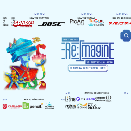
ĐƠN
ĐỐI
NHÀ TÀI TRỢ VÀNG
NHÀ TÀI TRỢ BẠC
NHÀ TÀI TRỢ ĐỒN
VỊ
TÁC
TỔ
CHIẾN
CHỨC
LƯỢC
BẢO TRỢ TRUYỀN THÔNG
ĐƠN VỊ ĐỒNG HÀNH