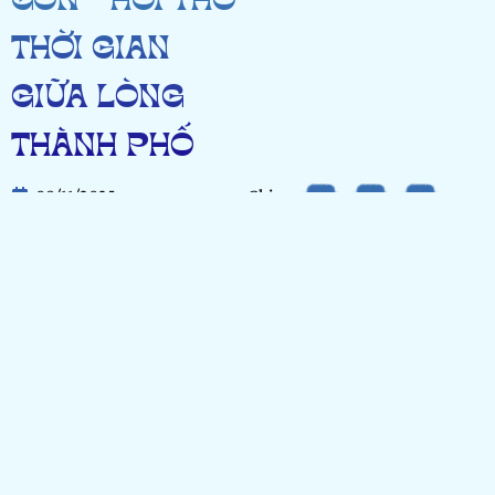
GÒN – HƠI THỞ
THỜI GIAN
GIỮA LÒNG
THÀNH PHỐ
08/11/2025
Chia
21 lượt xem
sẻ
Họ và tên:
Nguyễn Thế Tường
Ngày tháng năm sinh:
21/04/2007
Nơi học tập/ Công tác:
Trường Đại học Văn Lang
Hạng mục:
Photo Story
Bảng dự thi:
Cộng đồng