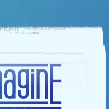
NHÀ TÀI TRỢ BẠC
NHÀ TÀI TRỢ ĐỒNG