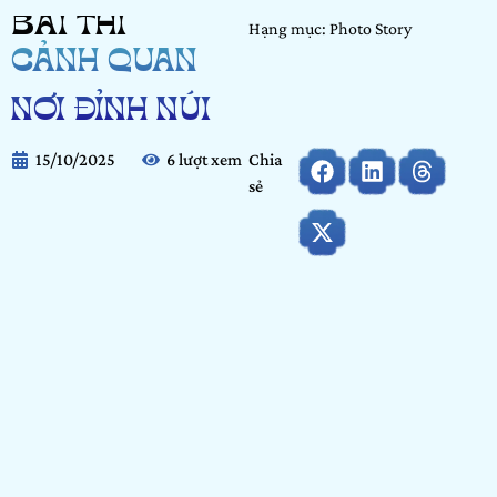
BÀI THI
Hạng mục: Photo Story
CẢNH QUAN
NƠI ĐỈNH NÚI
15/10/2025
6 lượt xem
Chia
sẻ
Họ và tên:
Lâm Trí Vinh
Ngày tháng năm sinh:
04/01/2007
Nơi học tập/ Công tác:
Trường Đại Học Văn Lang
Hạng mục:
Photo Story
Bảng dự thi:
Cộng đồng