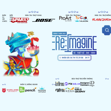
ĐƠN
ĐỐI
NHÀ TÀI TRỢ VÀNG
NHÀ TÀI TRỢ BẠC
NHÀ TÀI TRỢ ĐỒN
VỊ
TÁC
TỔ
CHIẾN
CHỨC
LƯỢC
BẢO TRỢ TRUYỀN THÔNG
ĐƠN VỊ ĐỒNG HÀNH