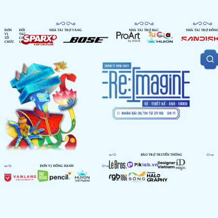
ĐƠN
ĐỐI
NHÀ TÀI TRỢ VÀNG
NHÀ TÀI TRỢ BẠC
NHÀ TÀI TRỢ ĐỒN
VỊ
TÁC
TỔ
CHIẾN
CHỨC
LƯỢC
BẢO TRỢ TRUYỀN THÔNG
ĐƠN VỊ ĐỒNG HÀNH