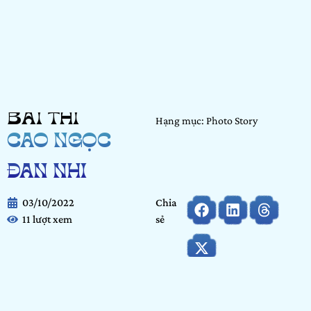
BÀI THI
Hạng mục: Photo Story
CAO NGỌC
ĐAN NHI
03/10/2022
Chia
11 lượt xem
sẻ
Họ và tên:
Cao Ngọc Đan Nhi
Ngày tháng năm sinh:
07/03/2000