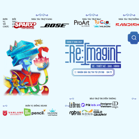
ĐƠN
ĐỐI
NHÀ TÀI TRỢ VÀNG
NHÀ TÀI TRỢ BẠC
NHÀ TÀI TRỢ ĐỒN
VỊ
TÁC
TỔ
CHIẾN
CHỨC
LƯỢC
BẢO TRỢ TRUYỀN THÔNG
ĐƠN VỊ ĐỒNG HÀNH