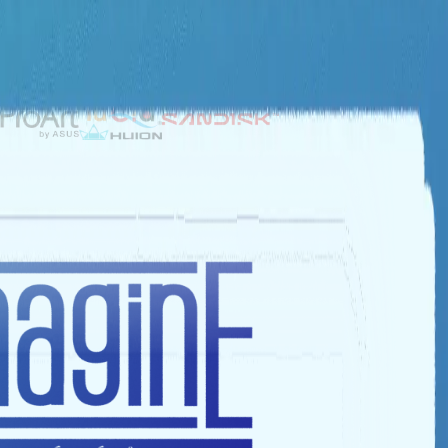
NHÀ TÀI TRỢ BẠC
NHÀ TÀI TRỢ ĐỒNG