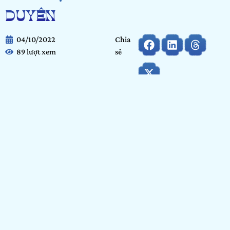
DUYÊN
04/10/2022
Chia
89 lượt xem
sẻ
Họ và tên:
Đào Thị Thảo Duyên
Ngày tháng năm sinh:
5/11/2005
Tỉnh/ Thành phố đang sinh sống:
Hà Nội
Nơi học tập/ Công tác:
THPT Lý Thường Kiệt
Bảng dự thi:
Cộng đồng
Hạng mục:
Vẽ
GIỚI THIỆU BẢN THÂN
Xin chào, em là Duyên, em tham gia cuộc thi Show It Now vì