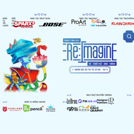
ĐƠN
ĐỐI
NHÀ TÀI TRỢ VÀNG
NHÀ TÀI TRỢ BẠC
NHÀ TÀI TRỢ ĐỒN
VỊ
TÁC
TỔ
CHIẾN
CHỨC
LƯỢC
BẢO TRỢ TRUYỀN THÔNG
ĐƠN VỊ ĐỒNG HÀNH