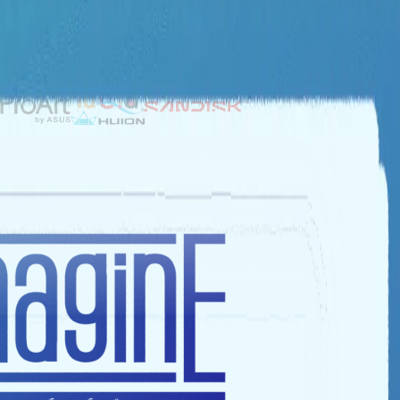
NHÀ TÀI TRỢ BẠC
NHÀ TÀI TRỢ ĐỒNG