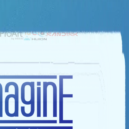
NHÀ TÀI TRỢ BẠC
NHÀ TÀI TRỢ ĐỒNG