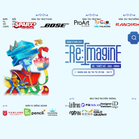
ĐƠN
ĐỐI
NHÀ TÀI TRỢ VÀNG
NHÀ TÀI TRỢ BẠC
NHÀ TÀI TRỢ ĐỒN
VỊ
TÁC
TỔ
CHIẾN
CHỨC
LƯỢC
BẢO TRỢ TRUYỀN THÔNG
ĐƠN VỊ ĐỒNG HÀNH