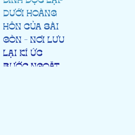
DINH ĐỘC LẬP
DƯỚI HOÀNG
HÔN CỦA SÀI
GÒN – NƠI LƯU
LẠI KÍ ỨC
BƯỚC NGOẶT
CỦA LỊCH SỬ
14/10/2025
4 lượt xem
Chia
sẻ
Họ và tên:
Đỗ Hoàng Dung
Ngày tháng năm sinh:
05/11/2007