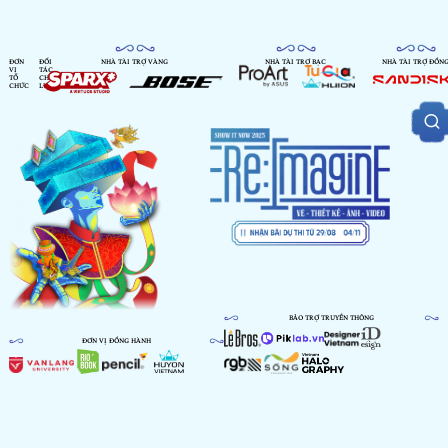
ĐƠN
ĐỐI
NHÀ TÀI TRỢ VÀNG
NHÀ TÀI TRỢ BẠC
NHÀ TÀI TRỢ ĐỒN
VỊ
TÁC
TỔ
CHIẾN
CHỨC
LƯỢC
BẢO TRỢ TRUYỀN THÔNG
ĐƠN VỊ ĐỒNG HÀNH