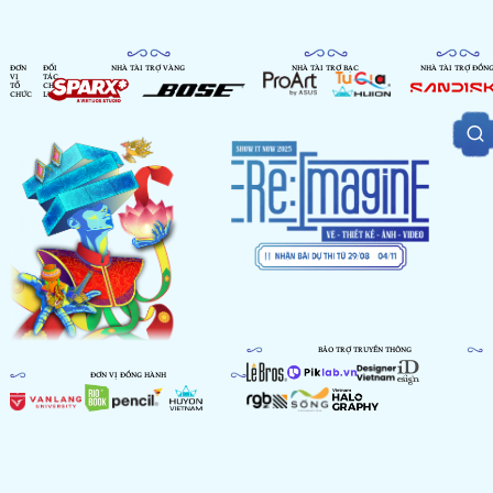
ĐƠN
ĐỐI
NHÀ TÀI TRỢ VÀNG
NHÀ TÀI TRỢ BẠC
NHÀ TÀI TRỢ ĐỒN
VỊ
TÁC
TỔ
CHIẾN
CHỨC
LƯỢC
BẢO TRỢ TRUYỀN THÔNG
ĐƠN VỊ ĐỒNG HÀNH