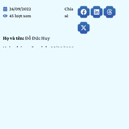
26/09/2022
Chia
45 lượt xem
sẻ
Họ và tên:
Đỗ Đức Huy
Ngày tháng năm sinh:
25/08/1998
Tỉnh/ Thành phố đang sinh sống:
Hồ Chí Minh
Nơi học tập/ Công tác:
Arena Nguyễn Đình Chiểu
Bảng dự thi:
Bảng Arenaites
Hạng mục:
Thiết kế
GIỚI THIỆU BẢN THÂN
Em là Huy đến từ Arena Nguyễn Đình Chiểu, là người rất
yêu quê hương Việt Nam khi biết đến cuộc thi Show It Now
năm nay nói về chủ đề “Việt Nam Hương – Vị – Sắc” thì em