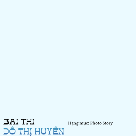
BÀI THI
Hạng mục: Photo Story
ĐỖ THỊ HUYỀN