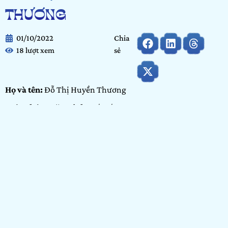
THƯƠNG
01/10/2022
Chia
18 lượt xem
sẻ
Họ và tên:
Đỗ Thị Huyền Thương
Ngày tháng năm sinh:
17/08/2003
Tỉnh/ Thành phố đang sinh sống:
Hà Nội
Nơi học tập/ Công tác:
Học Viện Nông Nghiệp Việt Nam
Bảng dự thi:
Bảng Cộng đồng
Hạng mục:
Nhiếp ảnh
GIỚI THIỆU BẢN THÂN
Bản thân em có sở thích với lĩnh vực nhiếp ảnh và thông qua