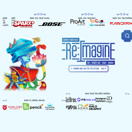
ĐƠN
ĐỐI
NHÀ TÀI TRỢ VÀNG
NHÀ TÀI TRỢ BẠC
NHÀ TÀI TRỢ ĐỒN
VỊ
TÁC
TỔ
CHIẾN
CHỨC
LƯỢC
BẢO TRỢ TRUYỀN THÔNG
ĐƠN VỊ ĐỒNG HÀNH