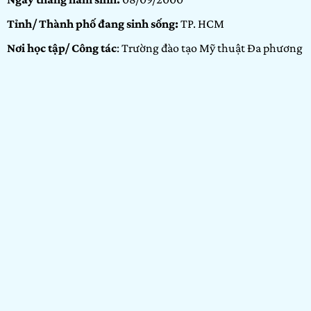
Tỉnh/ Thành phố đang sinh sống:
TP. HCM
Nơi học tập/ Công tác
: Trường đào tạo Mỹ thuật Đa phương
tiện Arena Multimedia
Hạng mục dự thi:
Arenaites
Portfolio:
Thiết kế, Nhiếp ảnh
GIỚI THIỆU BẢN
THÂN
Xin chào, mình là Vy. Hiện mình đang là sinh viên năm hai
chuyên ngành Marketing, mình cảm thấy là bản thân cũng
có quan tâm, sự yêu thích đối với nghệ thuật. Nhưng tất cả
cũng chỉ dừng lại ở việc thích, mình cũng chẳng tìm hiểu