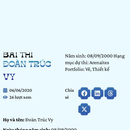
BÀI THI
Năm sinh: 08/09/2000 Hạng
mục dự thi: Arenaites
ĐOÀN TRÚC
Portfolio: Vẽ, Thiết kế
VY
06/06/2020
Chia
26 lượt xem
sẻ
Họ và tên:
Đoàn Trúc Vy
Ngày tháng năm sinh:
08/09/2000