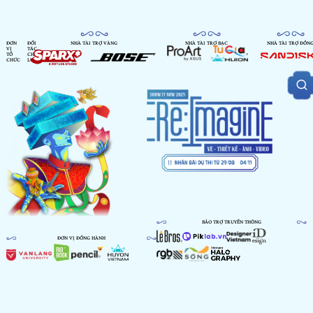
ĐƠN
ĐỐI
NHÀ TÀI TRỢ VÀNG
NHÀ TÀI TRỢ BẠC
NHÀ TÀI TRỢ ĐỒN
VỊ
TÁC
TỔ
CHIẾN
CHỨC
LƯỢC
BẢO TRỢ TRUYỀN THÔNG
ĐƠN VỊ ĐỒNG HÀNH