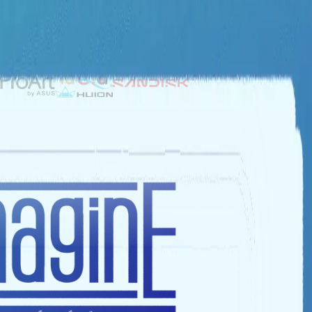
NHÀ TÀI TRỢ BẠC
NHÀ TÀI TRỢ ĐỒNG