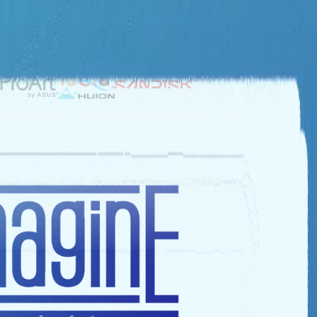
NHÀ TÀI TRỢ BẠC
NHÀ TÀI TRỢ ĐỒNG