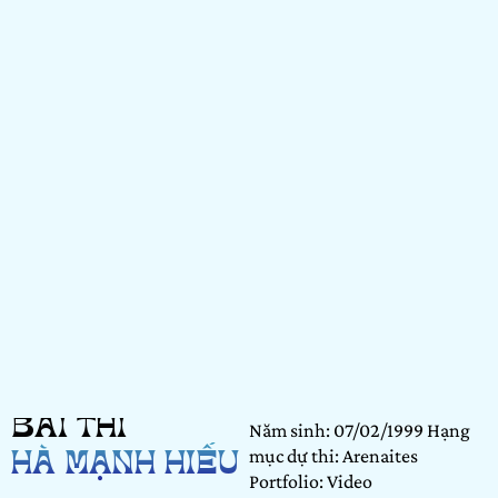
BÀI THI
Năm sinh: 07/02/1999 Hạng
mục dự thi: Arenaites
HÀ MẠNH HIẾU
Portfolio: Video