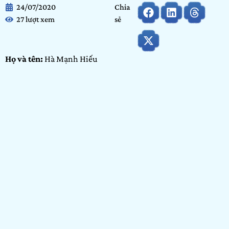
24/07/2020
Chia
27 lượt xem
sẻ
Họ và tên:
Hà Mạnh Hiếu
Ngày tháng năm sinh:
07/02/1999
Tỉnh/thành phố đang sinh sống:
Hà Nội
Nơi học tập/Công tác:
Trường Đào tạo Mỹ thuật Đa phương
tiện Arena Multimedia
Hạng mục dự thi:
Arenaites
Portfolio:
Video
GIỚI THIỆU BẢN