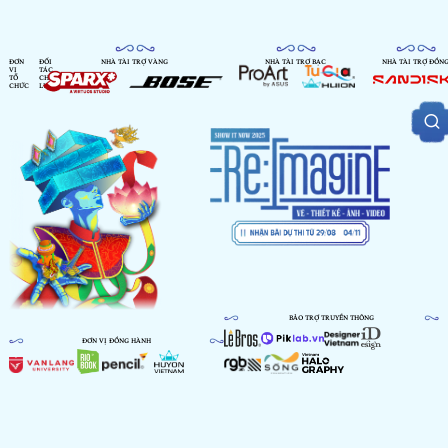
ĐƠN
ĐỐI
NHÀ TÀI TRỢ VÀNG
NHÀ TÀI TRỢ BẠC
NHÀ TÀI TRỢ ĐỒN
VỊ
TÁC
TỔ
CHIẾN
CHỨC
LƯỢC
BẢO TRỢ TRUYỀN THÔNG
ĐƠN VỊ ĐỒNG HÀNH