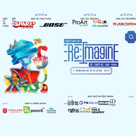
ĐƠN
ĐỐI
NHÀ TÀI TRỢ VÀNG
NHÀ TÀI TRỢ BẠC
NHÀ TÀI TRỢ ĐỒN
VỊ
TÁC
TỔ
CHIẾN
CHỨC
LƯỢC
BẢO TRỢ TRUYỀN THÔNG
ĐƠN VỊ ĐỒNG HÀNH