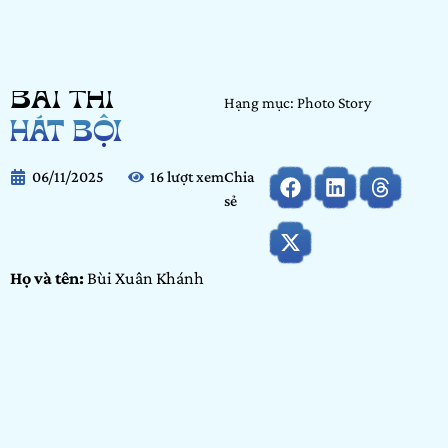
BÀI THI
Hạng mục: Photo Story
HÁT BỘI
06/11/2025
16 lượt xem
Chia
sẻ
Họ và tên:
Bùi Xuân Khánh
Ngày tháng năm sinh:
11/02/2007
Nơi học tập/ Công tác:
Trường Đại học Văn Lang
Hạng mục:
Photo Story
Bảng dự thi:
Cộng đồng