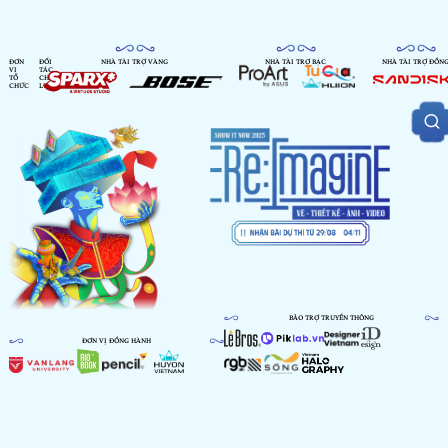
ĐƠN
ĐỐI
NHÀ TÀI TRỢ VÀNG
NHÀ TÀI TRỢ BẠC
NHÀ TÀI TRỢ ĐỒN
VỊ
TÁC
TỔ
CHIẾN
CHỨC
LƯỢC
BẢO TRỢ TRUYỀN THÔNG
ĐƠN VỊ ĐỒNG HÀNH