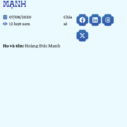
MẠNH
07/08/2020
Chia
12 lượt xem
sẻ
Họ và tên:
Hoàng Đức Mạnh
Ngày tháng năm sinh:
13/10/2000
Tỉnh/thành phố đang sinh sống:
Seoul
Nơi học tập/Công tác:
Seoul Hàn Quốc
Hạng mục dự thi:
Cộng đồng
Portfolio:
Nhiếp ảnh
GIỚI THIỆU BẢN