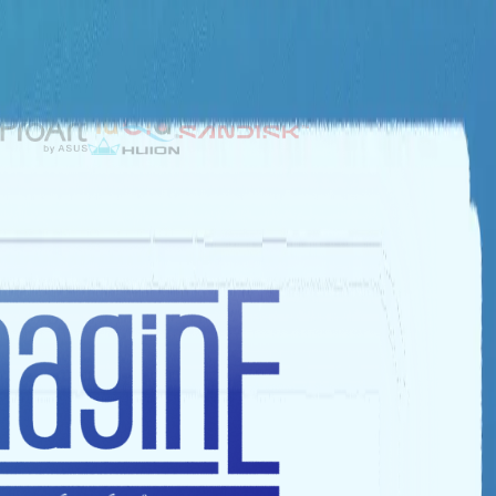
NHÀ TÀI TRỢ BẠC
NHÀ TÀI TRỢ ĐỒNG