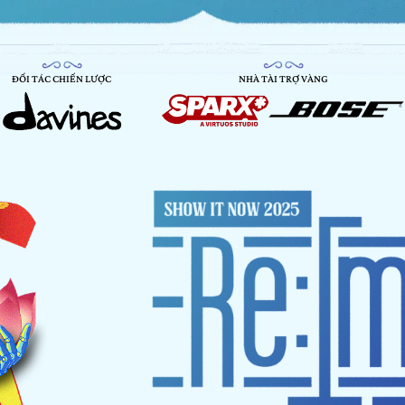
ĐỐI TÁC CHIẾN LƯỢC
NHÀ TÀI TRỢ VÀNG