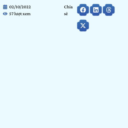
02/10/2022
Chia
57 lượt xem
sẻ
Họ và tên:
Huỳnh Nhựt Hoà
Ngày tháng năm sinh:
03/10/2001
Tỉnh/ Thành phố đang sinh sống:
TP.Hồ Chí Minh
Nơi học tập/ Công tác:
Arena Multimedia
Bảng dự thi:
Bảng Arenaites
Hạng mục:
Thiết kế
GIỚI THIỆU BẢN THÂN
Mình là một người đam mê nghệ thuật và thiết kế trẻ tuổi
nên nếu bỏ lỡ cuộc thi như Show It NOW thì thật đáng tiếc
cho tuổi trẻ của mình.