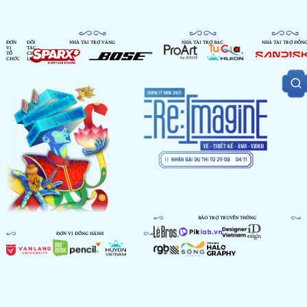
ĐƠN
ĐỐI
NHÀ TÀI TRỢ VÀNG
NHÀ TÀI TRỢ BẠC
NHÀ TÀI TRỢ ĐỒN
VỊ
TÁC
TỔ
CHIẾN
CHỨC
LƯỢC
BẢO TRỢ TRUYỀN THÔNG
ĐƠN VỊ ĐỒNG HÀNH