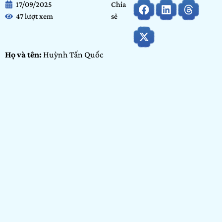
17/09/2025
Chia
47 lượt xem
sẻ
Họ và tên:
Huỳnh Tấn Quốc
Ngày tháng năm sinh:
12/02/2004
Nơi học tập/ Công tác:
Trường Đại học Văn Lang
Hạng mục:
Photo Story
Bảng dự thi:
Cộng Đồng
GIỚI THIỆU BẢN THÂN
Tôi là một sinh viên có đam mê sáng tạo cùng tinh thần học
hỏi, tìm tòi cái mới. Là người con trong một gia đình có
truyền thống nghề mộc thủ công, với mong muốn giao lưu
học hỏi, tôi tham gia chương trình nhằm trao đổi kinh