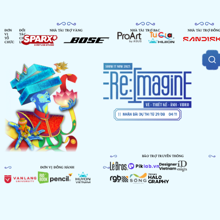
ĐƠN
ĐỐI
NHÀ TÀI TRỢ VÀNG
NHÀ TÀI TRỢ BẠC
NHÀ TÀI TRỢ ĐỒN
VỊ
TÁC
TỔ
CHIẾN
CHỨC
LƯỢC
BẢO TRỢ TRUYỀN THÔNG
ĐƠN VỊ ĐỒNG HÀNH