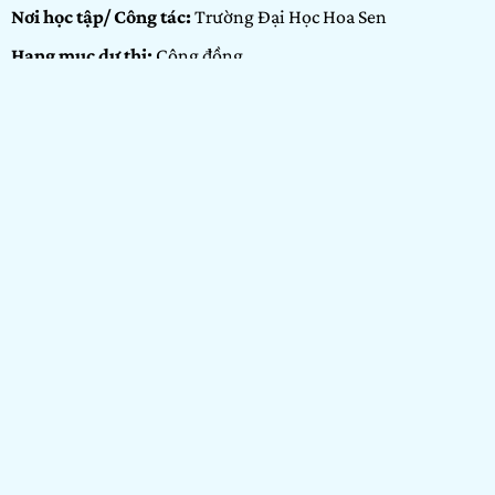
Nơi học tập/ Công tác:
Trường Đại Học Hoa Sen
Hạng mục dự thi:
Cộng đồng
Portfolio:
Nhiếp ảnh
GIỚI THIỆU BẢN
THÂN
Chào mọi người, mình tên là La Huỳnh Kim Lan, mọi người
hay gọi mình là Lan La. Mình là một người hướng ngoại
song song đó mình cũng rất thích tìm hiểu về các nền văn
hóa của các nước, đặc biệt là nền văn hóa lâu đời của Việt
Nam và Trung Quốc. Rất mong được giao lưu và học hỏi
cùng mọi người!