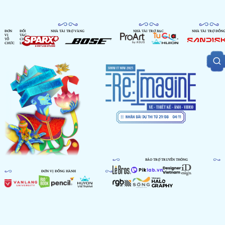
ĐƠN
ĐỐI
NHÀ TÀI TRỢ VÀNG
NHÀ TÀI TRỢ BẠC
NHÀ TÀI TRỢ ĐỒN
VỊ
TÁC
TỔ
CHIẾN
CHỨC
LƯỢC
BẢO TRỢ TRUYỀN THÔNG
ĐƠN VỊ ĐỒNG HÀNH