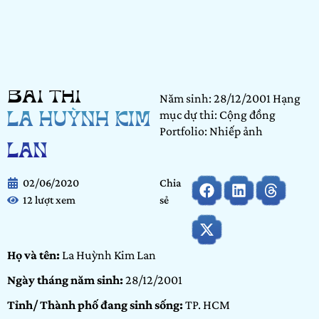
BÀI THI
Năm sinh: 28/12/2001 Hạng
mục dự thi: Cộng đồng
LA HUỲNH KIM
Portfolio: Nhiếp ảnh
LAN
02/06/2020
Chia
12 lượt xem
sẻ
Họ và tên:
La Huỳnh Kim Lan
Ngày tháng năm sinh:
28/12/2001
Tỉnh/ Thành phố đang sinh sống:
TP. HCM