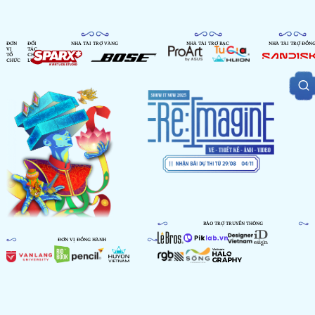
ĐƠN
ĐỐI
NHÀ TÀI TRỢ VÀNG
NHÀ TÀI TRỢ BẠC
NHÀ TÀI TRỢ ĐỒN
VỊ
TÁC
TỔ
CHIẾN
CHỨC
LƯỢC
BẢO TRỢ TRUYỀN THÔNG
ĐƠN VỊ ĐỒNG HÀNH