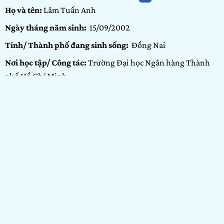
Họ và tên:
Lâm Tuấn Anh
Ngày tháng năm sinh:
15/09/2002
Tỉnh/ Thành phố đang sinh sống:
Đồng Nai
Nơi học tập/ Công tác:
Trường Đại học Ngân hàng Thành
phố Hồ Chí Minh
Bảng dự thi:
Cộng đồng
Hạng mục:
Vẽ
GIỚI THIỆU BẢN THÂN
Xin chào mọi người, tôi là Lâm Tuấn Anh, hiện đang sống
tại Đồng Nai và là sinh viên Trường Đại học Ngân hàng
Thành phố Hồ Chí Minh. Bản thân tôi là một người yêu
thích những hoạt động liên quan đến vẽ và thiết kế. Show It
NOW 2021 – Green Your Mind, đối với tôi là một cơ hội để