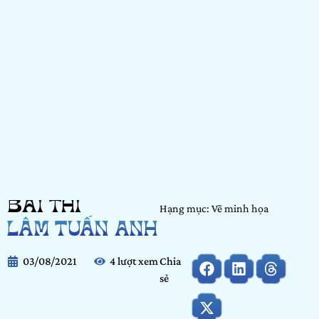
BÀI THI
Hạng mục: Vẽ minh họa
LÂM TUẤN ANH
03/08/2021
4 lượt xem
Chia
sẻ