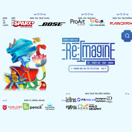
ĐƠN
ĐỐI
NHÀ TÀI TRỢ VÀNG
NHÀ TÀI TRỢ BẠC
NHÀ TÀI TRỢ ĐỒN
VỊ
TÁC
TỔ
CHIẾN
CHỨC
LƯỢC
BẢO TRỢ TRUYỀN THÔNG
ĐƠN VỊ ĐỒNG HÀNH