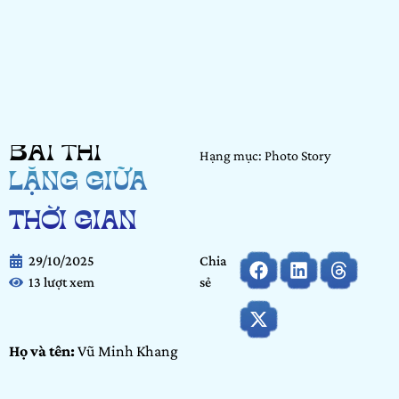
BÀI THI
Hạng mục: Photo Story
LẶNG GIỮA
THỜI GIAN
29/10/2025
Chia
13 lượt xem
sẻ
Họ và tên:
Vũ Minh Khang
Ngày tháng năm sinh:
23/11/2005