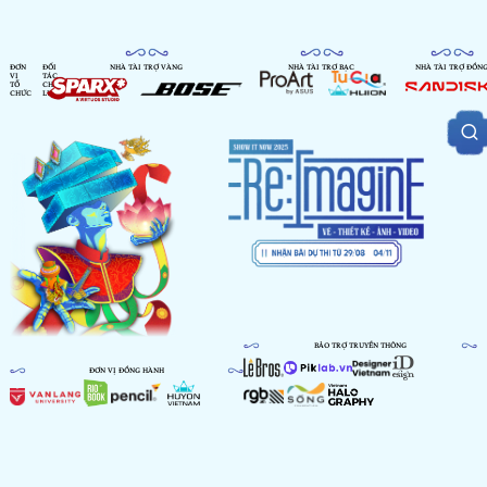
ĐƠN
ĐỐI
NHÀ TÀI TRỢ VÀNG
NHÀ TÀI TRỢ BẠC
NHÀ TÀI TRỢ ĐỒN
VỊ
TÁC
TỔ
CHIẾN
CHỨC
LƯỢC
BẢO TRỢ TRUYỀN THÔNG
ĐƠN VỊ ĐỒNG HÀNH