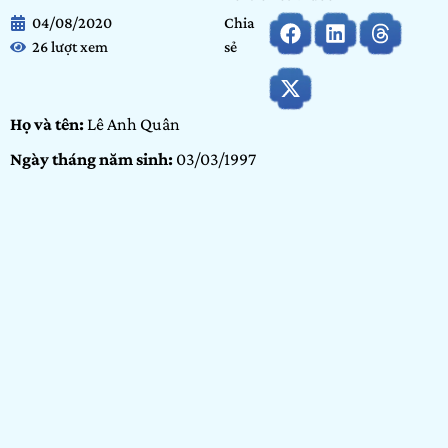
04/08/2020
Chia
26 lượt xem
sẻ
Họ và tên:
Lê Anh Quân
Ngày tháng năm sinh:
03/03/1997
Tỉnh/thành phố đang sinh sống:
Hà Nội
Nơi học tập/Công tác:
Ximi Media kỷ yếu
Hạng mục dự thi:
Cộng đồng
Portfolio:
Video
GIỚI THIỆU BẢN
THÂN