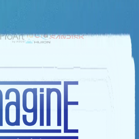
NHÀ TÀI TRỢ BẠC
NHÀ TÀI TRỢ ĐỒNG