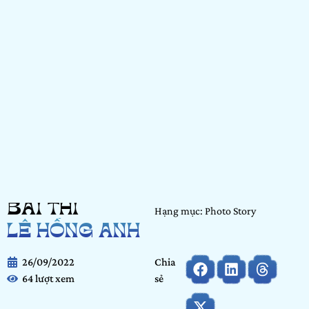
BÀI THI
Hạng mục: Photo Story
LÊ HỒNG ANH
26/09/2022
Chia
64 lượt xem
sẻ