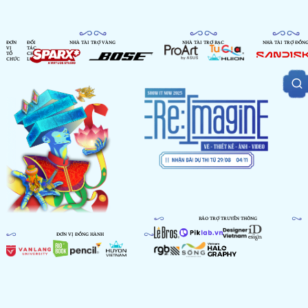
ĐƠN
ĐỐI
NHÀ TÀI TRỢ VÀNG
NHÀ TÀI TRỢ BẠC
NHÀ TÀI TRỢ ĐỒN
VỊ
TÁC
TỔ
CHIẾN
CHỨC
LƯỢC
BẢO TRỢ TRUYỀN THÔNG
ĐƠN VỊ ĐỒNG HÀNH