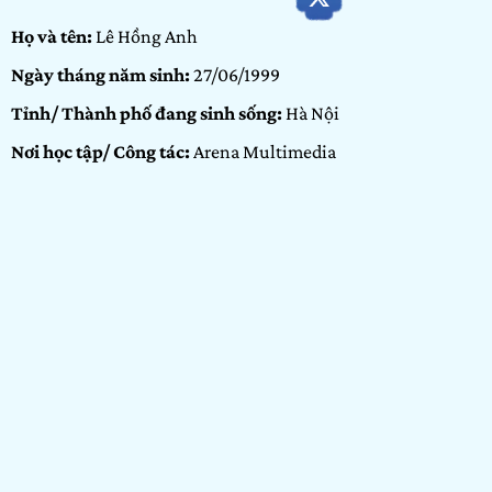
Họ và tên:
Lê Hồng Anh
Ngày tháng năm sinh:
27/06/1999
Tỉnh/ Thành phố đang sinh sống:
Hà Nội
Nơi học tập/ Công tác:
Arena Multimedia
Bảng dự thi:
Bảng Arenaites
Hạng mục:
Nhiếp ảnh
GIỚI THIỆU BẢN THÂN
Chào các bạn mình tên là Hồng Anh, hay còn được gọi là
Hoanh. Năm nay mình 23 tuổi. Hiện mình vừa học xong đại
học Văn Hoá và đang theo học tại Arena Multimedia. Mình
tham gia chương trình để giải trí. Tất cả hình ảnh clip được
mình quay bằng điện thoại và không chỉnh sửa nên mọi
người bỏ qua nha.