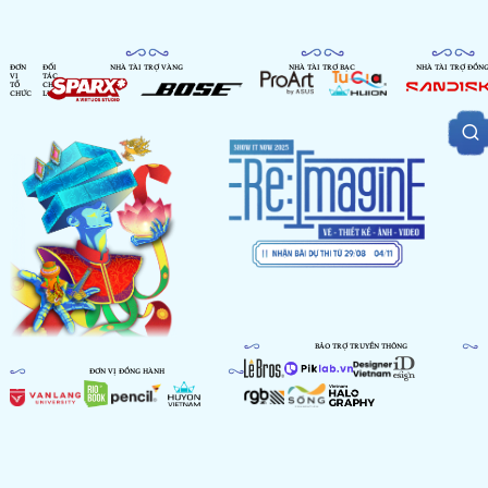
ĐƠN
ĐỐI
NHÀ TÀI TRỢ VÀNG
NHÀ TÀI TRỢ BẠC
NHÀ TÀI TRỢ ĐỒN
VỊ
TÁC
TỔ
CHIẾN
CHỨC
LƯỢC
BẢO TRỢ TRUYỀN THÔNG
ĐƠN VỊ ĐỒNG HÀNH