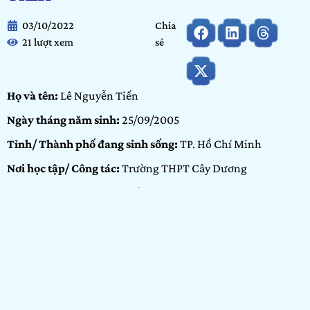
03/10/2022
Chia
21 lượt xem
sẻ
Họ và tên:
Lê Nguyễn Tiến
Ngày tháng năm sinh:
25/09/2005
Tỉnh/ Thành phố đang sinh sống:
TP. Hồ Chí Minh
Nơi học tập/ Công tác:
Trường THPT Cây Dương
Bảng dự thi:
Bảng Cộng đồng
Hạng mục:
Vẽ
GIỚI THIỆU BẢN THÂN
Mình tên là Tiến, mình tham gia cuộc thi Show It NOW
2022 vì được chị Trâm giới thiệu.
HẠNG MỤC VẼ