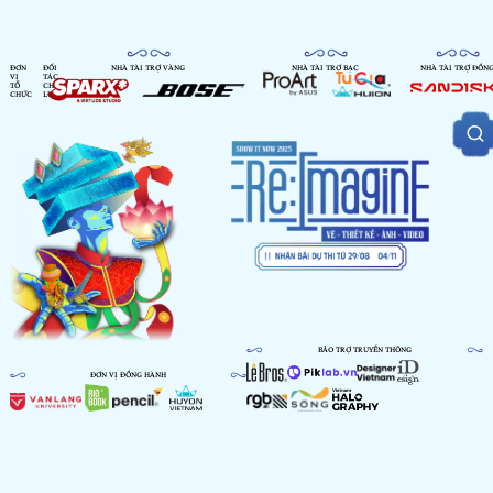
ĐƠN
ĐỐI
NHÀ TÀI TRỢ VÀNG
NHÀ TÀI TRỢ BẠC
NHÀ TÀI TRỢ ĐỒN
VỊ
TÁC
TỔ
CHIẾN
CHỨC
LƯỢC
BẢO TRỢ TRUYỀN THÔNG
ĐƠN VỊ ĐỒNG HÀNH