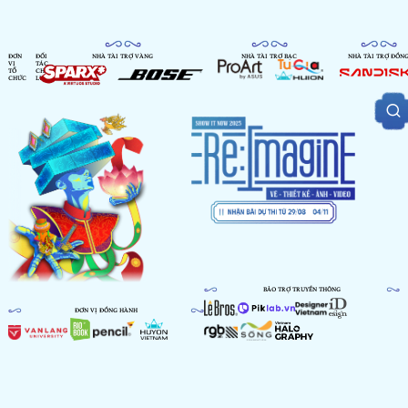
ĐƠN
ĐỐI
NHÀ TÀI TRỢ VÀNG
NHÀ TÀI TRỢ BẠC
NHÀ TÀI TRỢ ĐỒN
VỊ
TÁC
TỔ
CHIẾN
CHỨC
LƯỢC
BẢO TRỢ TRUYỀN THÔNG
ĐƠN VỊ ĐỒNG HÀNH