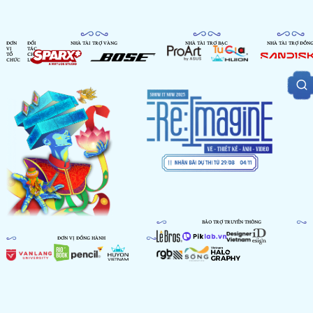
ĐƠN
ĐỐI
NHÀ TÀI TRỢ VÀNG
NHÀ TÀI TRỢ BẠC
NHÀ TÀI TRỢ ĐỒN
VỊ
TÁC
TỔ
CHIẾN
CHỨC
LƯỢC
BẢO TRỢ TRUYỀN THÔNG
ĐƠN VỊ ĐỒNG HÀNH