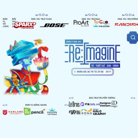
ĐƠN
ĐỐI
NHÀ TÀI TRỢ VÀNG
NHÀ TÀI TRỢ BẠC
NHÀ TÀI TRỢ ĐỒN
VỊ
TÁC
TỔ
CHIẾN
CHỨC
LƯỢC
BẢO TRỢ TRUYỀN THÔNG
ĐƠN VỊ ĐỒNG HÀNH