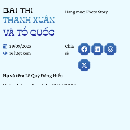
BÀI THI
Hạng mục: Photo Story
THANH XUÂN
VÀ TỔ QUỐC
29/09/2025
Chia
16 lượt xem
sẻ
Họ và tên:
Lê Quý Đăng Hiếu
Ngày tháng năm sinh:
03/04/2006
Nơi học tập/ Công tác:
Trường Đại học Văn Lang
Hạng mục:
Photo Story
Bảng dự thi:
Cộng đồng