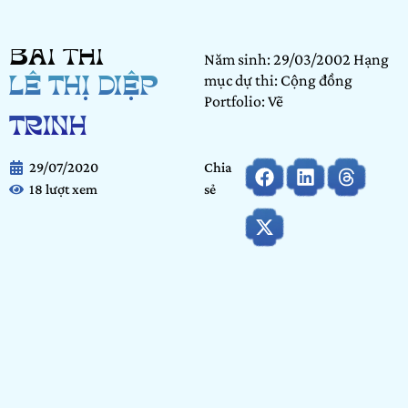
BÀI THI
Năm sinh: 29/03/2002 Hạng
mục dự thi: Cộng đồng
LÊ THỊ DIỆP
Portfolio: Vẽ
TRINH
29/07/2020
Chia
18 lượt xem
sẻ
Họ và tên:
Lê Thị Diệp Trinh
Ngày tháng năm sinh:
29/03/2002
Tỉnh/thành phố đang sinh sống:
Bà Rịa – Vũng Tàu
Nơi học tập/Công tác:
Bà Rịa – Vũng Tàu
Hạng mục dự thi:
Cộng đồng