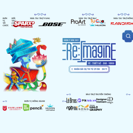
ĐƠN
ĐỐI
NHÀ TÀI TRỢ VÀNG
NHÀ TÀI TRỢ BẠC
NHÀ TÀI TRỢ ĐỒN
VỊ
TÁC
TỔ
CHIẾN
CHỨC
LƯỢC
BẢO TRỢ TRUYỀN THÔNG
ĐƠN VỊ ĐỒNG HÀNH