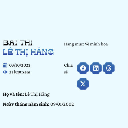
BÀI THI
Hạng mục: Vẽ minh họa
LÊ THỊ HẰNG
03/10/2022
Chia
21 lượt xem
sẻ
Họ và tên:
Lê Thị Hằng
Ngày tháng năm sinh:
09/01/2002
Tỉnh/ Thành phố đang sinh sống:
Hà Nội
Nơi học tập/ Công tác:
Trường đại học Kiến Trúc Hà Nội