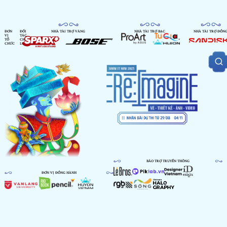
ĐƠN
ĐỐI
NHÀ TÀI TRỢ VÀNG
NHÀ TÀI TRỢ BẠC
NHÀ TÀI TRỢ ĐỒN
VỊ
TÁC
TỔ
CHIẾN
CHỨC
LƯỢC
BẢO TRỢ TRUYỀN THÔNG
ĐƠN VỊ ĐỒNG HÀNH