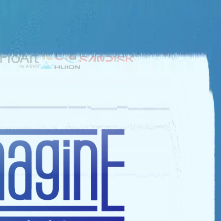
NHÀ TÀI TRỢ BẠC
NHÀ TÀI TRỢ ĐỒNG