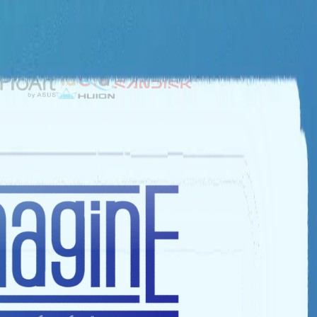
NHÀ TÀI TRỢ BẠC
NHÀ TÀI TRỢ ĐỒNG