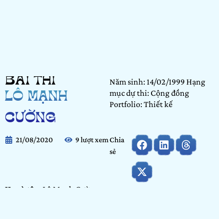
BÀI THI
Năm sinh: 14/02/1999 Hạng
mục dự thi: Cộng đồng
LÔ MẠNH
Portfolio: Thiết kế
CƯỜNG
21/08/2020
9 lượt xem
Chia
sẻ
Họ và tên:
Lô Mạnh Cường
Ngày tháng năm sinh:
14/02/1999