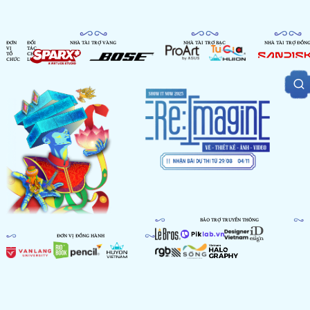
ĐƠN
ĐỐI
NHÀ TÀI TRỢ VÀNG
NHÀ TÀI TRỢ BẠC
NHÀ TÀI TRỢ ĐỒN
VỊ
TÁC
TỔ
CHIẾN
CHỨC
LƯỢC
BẢO TRỢ TRUYỀN THÔNG
ĐƠN VỊ ĐỒNG HÀNH