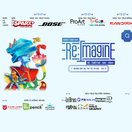
ĐƠN
ĐỐI
NHÀ TÀI TRỢ VÀNG
NHÀ TÀI TRỢ BẠC
NHÀ TÀI TRỢ ĐỒN
VỊ
TÁC
TỔ
CHIẾN
CHỨC
LƯỢC
BẢO TRỢ TRUYỀN THÔNG
ĐƠN VỊ ĐỒNG HÀNH