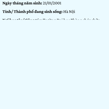
Ngày tháng năm sinh:
21/01/2001
Tỉnh/ Thành phố đang sinh sống:
Hà Nội
Nơi học tập/ Công tác:
Trường Đại học Phòng cháy chữa
cháy
Bảng dự thi:
Bảng Cộng đồng
Hạng mục:
Nhiếp ảnh
GIỚI THIỆU BẢN THÂN
Ở lứa tuổi đôi mươi, căng mình sức trẻ với đầy hoài bão với
những chuyến đi xa. Trong tôi luôn đốt lên ngọn đuốc để
trải nghiệm với những chuyến đi xa, gặp được những con
người mới, vùng đất mới và văn hóa ở mọi miền tổ quốc.
Đến với Show It Now, mong muốn được trải mình với những
tác phẩm tâm đắt nhất của bản thân trong năm 2022 và
mong muốn được trải nghiệm, học hỏi nhiều hơn cùng với
những người bạn đồng điệu về đam mê.